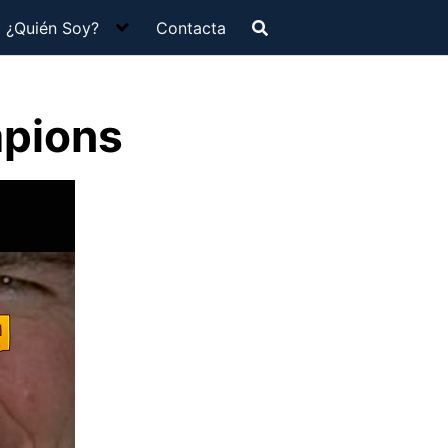
¿Quién Soy?
Contacta
mpions