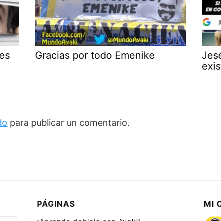
des
Gracias por todo Emenike
Jes
exis
do
para publicar un comentario.
PÁGINAS
MI 