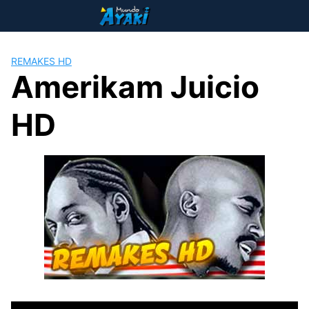
Saltar
al
contenido
REMAKES HD
Amerikam Juicio
HD