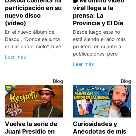
Dasoul comenta mi
🎬 Mi último vídeo
participación en su
viral llega a la
nuevo disco
prensa: La
(vídeo)
Provincia y El Día
En el nuevo álbum de
Desde luego este no
Dasoul, “Donde se junta
está siendo el año más
el mar con el cielo”, tuve
prolífero en cuanto a
publicaciones, pero
Leer más
Leer más
Blog
Blog
Vuelve la serie de
Curiosidades y
Juani Presidio en
Anécdotas de mis