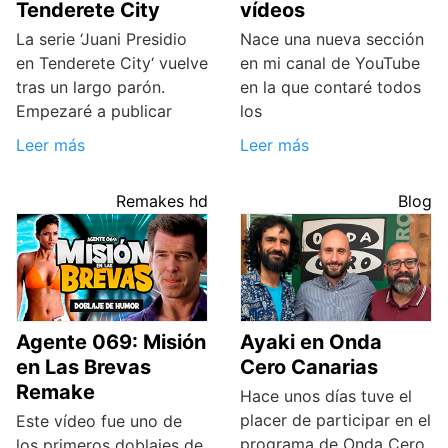
Tenderete City
vídeos
La serie ‘Juani Presidio
Nace una nueva sección
en Tenderete City‘ vuelve
en mi canal de YouTube
tras un largo parón.
en la que contaré todos
Empezaré a publicar
los
Leer más
Leer más
Remakes hd
Blog
Agente 069: Misión
Ayaki en Onda
en Las Brevas
Cero Canarias
Remake
Hace unos días tuve el
placer de participar en el
Este vídeo fue uno de
programa de Onda Cero
los primeros doblajes de